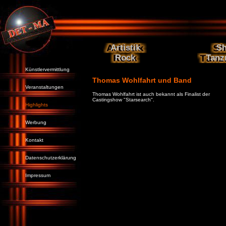
Artistik
S
Rock
Tanz
Künstlervermittlung
Thomas Wohlfahrt und Band
Veranstaltungen
Thomas Wohlfahrt ist auch bekannt als Finalist der
Castingshow "Starsearch".
Highlights
Werbung
Kontakt
Datenschutzerklärung
Impressum