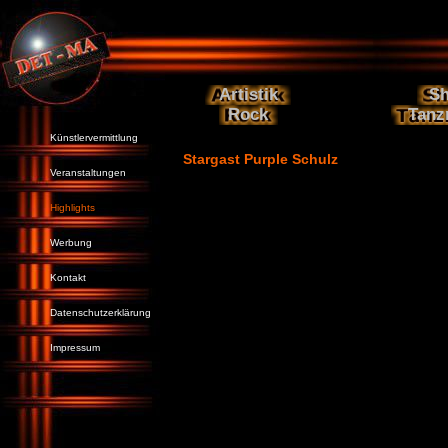
Artistik
S
Rock
Tanz
Künstlervermittlung
Stargast Purple Schulz
Veranstaltungen
Highlights
Werbung
Kontakt
Datenschutzerklärung
Impressum