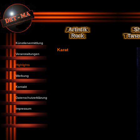
Artistik
S
Rock
Tanz
Künstlervermittlung
Karat
Veranstaltungen
Highlights
Werbung
Kontakt
Datenschutzerklärung
Impressum