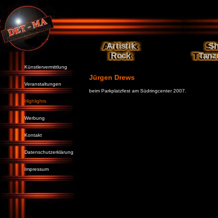
Artistik
S
Rock
Tanz
Künstlervermittlung
Jürgen Drews
Veranstaltungen
beim Parkplatzfest am Südringcenter 2007.
Highlights
Werbung
Kontakt
Datenschutzerklärung
Impressum