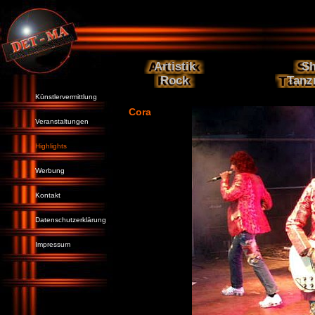
Artistik
S
Rock
Tanz
Künstlervermittlung
Cora
Veranstaltungen
Highlights
Werbung
Kontakt
Datenschutzerklärung
Impressum