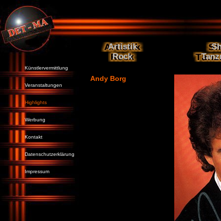
Artistik
S
Rock
Tanz
Künstlervermittlung
Andy Borg
Veranstaltungen
Highlights
Werbung
Kontakt
Datenschutzerklärung
Impressum